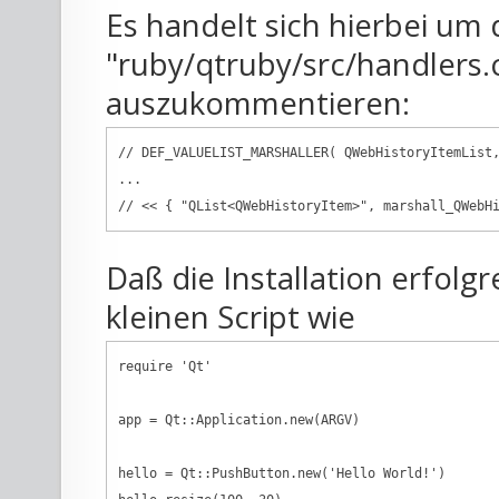
Es handelt sich hierbei um 
"ruby/qtruby/src/handlers.
auszukommentieren:
// DEF_VALUELIST_MARSHALLER( QWebHistoryItemList,
...

Daß die Installation erfolgr
kleinen Script wie
require 'Qt'

app = Qt::Application.new(ARGV)

hello = Qt::PushButton.new('Hello World!')
