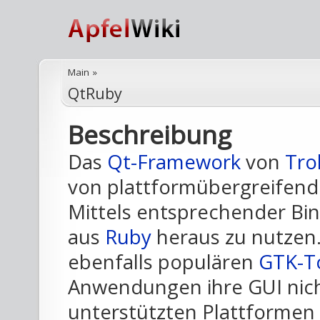
Main
»
QtRuby
Beschreibung
Das
Qt-Framework
von
Tro
von plattformübergreifend
Mittels entsprechender Bind
aus
Ruby
heraus zu nutzen
ebenfalls populären
GTK-To
Anwendungen ihre GUI nic
unterstützten Plattformen 