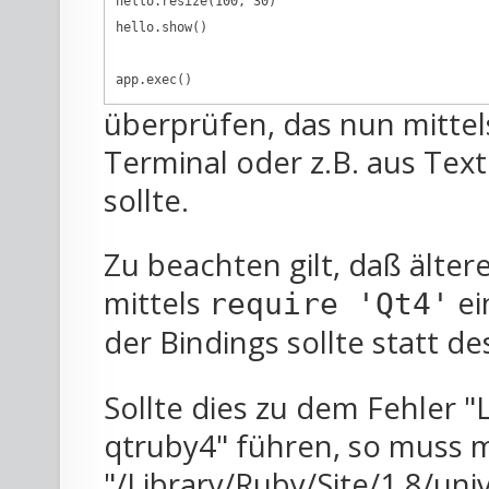
hello.resize(100, 30)

hello.show()

app.exec()
überprüfen, das nun mitt
Terminal oder z.B. aus Tex
sollte.
Zu beachten gilt, daß älter
mittels
ei
require 'Qt4'
der Bindings sollte statt d
Sollte dies zu dem Fehler "L
qtruby4" führen, so muss m
"/Library/Ruby/Site/1.8/uni