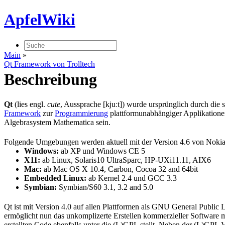
ApfelWiki
Main
»
Qt Framework von Trolltech
Beschreibung
Qt
(lies engl.
cute
, Aussprache [kjuːt]) wurde ursprünglich durch die
Framework
zur
Programmierung
plattformunabhängiger Applikatione
Algebrasystem Mathematica sein.
Folgende Umgebungen werden aktuell mit der Version 4.6 von Nokia 
Windows:
ab XP und Windows CE 5
X11:
ab Linux, Solaris10 UltraSparc, HP-UXi11.11, AIX6
Mac:
ab Mac OS X 10.4, Carbon, Cocoa 32 and 64bit
Embedded Linux:
ab Kernel 2.4 und GCC 3.3
Symbian:
Symbian/S60 3.1, 3.2 and 5.0
Qt ist mit Version 4.0 auf allen Plattformen als GNU General Publi
ermöglicht nun das unkomplizerte Erstellen kommerzieller Software 
erstellten Code ebenfalls unter die (L)GPL stellt. Neben der (L)GPL 