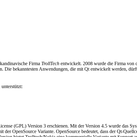
 skandinavische Firma
TrollTech
entwickelt. 2008 wurde die Firma von 
n. Die bekanntesten Anwendungen, die mit Qt entwickelt werden, dürf
unterstützt:
c License (GPL) Version 3 erschienen. Mit der Version 4.5 wurde das 
mit der OpenSource Variante. OpenSource bedeutet, dass der Qt-Quellc
Version bietet Trolltech/Nokia eine kommerzielle Variante mit Support