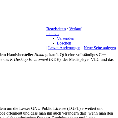
Bearbeiten
·
Verlauf
·
mehr…
Versenden
Löschen
|
Letzte Änderungen
·
Neue Seite anlegen
dem Handyhersteller
Nokia
gekauft. Qt it eine vollständiges C++
te das
K Desktop Enviroment
(KDE), der Mediaplayer VLC und das
System um die Lesser GNU Public License (LGPL) erweitert und
ode offenliegt und dass man ihn auch verändern darf, wenn man den
 an, welche technischen Support, Produktupdates und keine