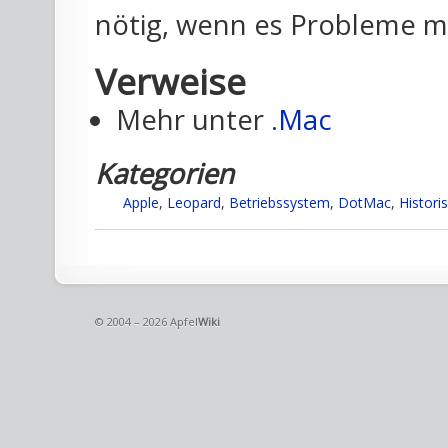
nötig, wenn es Probleme mi
Verweise
Mehr unter
.Mac
Kategorien
Apple
,
Leopard
,
Betriebssystem
,
DotMac
,
Histori
© 2004 – 2026 Apfel
Wiki