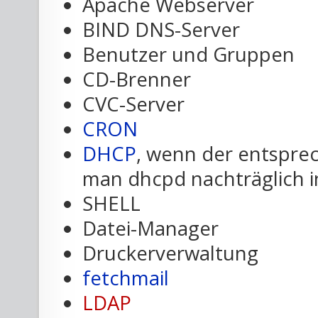
Apache Webserver
BIND DNS-Server
Benutzer und Gruppen
CD-Brenner
CVC-Server
CRON
DHCP
, wenn der entspre
man dhcpd nachträglich in
SHELL
Datei-Manager
Druckerverwaltung
fetchmail
LDAP