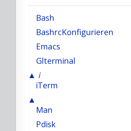
Bash
BashrcKonfigurieren
Emacs
Glterminal
▲
i
iTerm
▲
Man
Pdisk