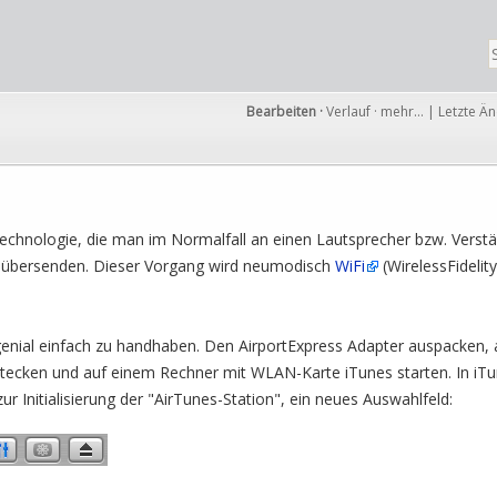
Bearbeiten
·
Verlauf
·
mehr…
|
Letzte Ä
echnologie, die man im Normalfall an einen Lautsprecher bzw. Verstä
 übersenden. Dieser Vorgang wird neumodisch
WiFi
(WirelessFidelit
 genial einfach zu handhaben. Den AirportExpress Adapter auspacken, 
tecken und auf einem Rechner mit WLAN-Karte iTunes starten. In iTun
ur Initialisierung der "AirTunes-Station", ein neues Auswahlfeld: