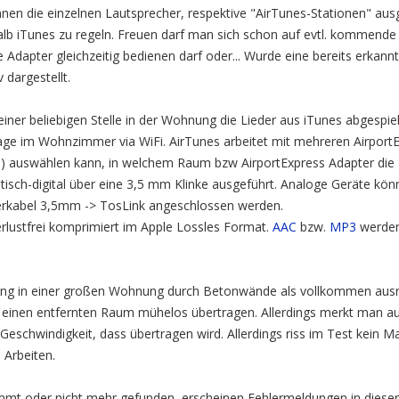
nen die einzelnen Lautsprecher, respektive "AirTunes-Stationen" au
halb iTunes zu regeln. Freuen darf man sich schon auf evtl. kommende
 Adapter gleichzeitig bedienen darf oder... Wurde eine bereits erkannt
 dargestellt.
iner beliebigen Stelle in der Wohnung die Lieder aus iTunes abgespi
lage im Wohnzimmer via WiFi. AirTunes arbeitet mit mehreren Airpor
6) auswählen kann, in welchem Raum bzw AirportExpress Adapter die M
tisch-digital über eine 3,5 mm Klinke ausgeführt. Analoge Geräte kön
erkabel 3,5mm -> TosLink angeschlossen werden.
erlustfrei komprimiert im Apple Lossles Format.
AAC
bzw.
MP3
werden
nung in einer großen Wohnung durch Betonwände als vollkommen ausr
 einen entfernten Raum mühelos übertragen. Allerdings merkt man a
Geschwindigkeit, dass übertragen wird. Allerdings riss im Test kein M
 Arbeiten.
mmt oder nicht mehr gefunden, erscheinen Fehlermeldungen in dieser 