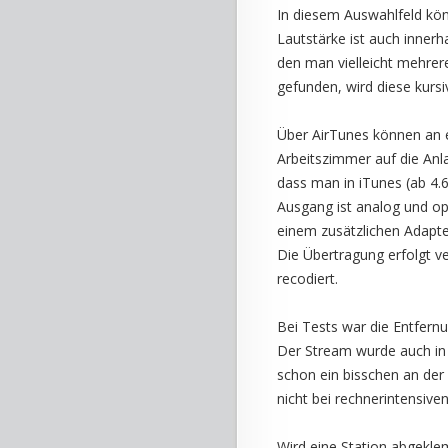
In diesem Auswahlfeld kön
Lautstärke ist auch inner
den man vielleicht mehrere
gefunden, wird diese kursiv
Über AirTunes können an e
Arbeitszimmer auf die An
dass man in iTunes (ab 4.
Ausgang ist analog und op
einem zusätzlichen Adapt
Die Übertragung erfolgt v
recodiert.
Bei Tests war die Entfer
Der Stream wurde auch in
schon ein bisschen an der 
nicht bei rechnerintensiven
Wird eine Station abgekle