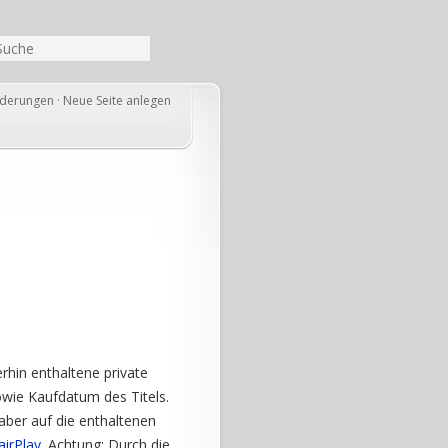
nderungen
·
Neue Seite anlegen
rhin enthaltene private
wie Kaufdatum des Titels.
aber auf die enthaltenen
airPlay
. Achtung: Durch die