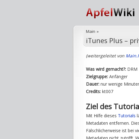
Main
»
iTunes Plus – p
(weitergeleitet von
Main.
Was wird gemacht?:
DRM a
Zielgruppe:
Anfänger
Dauer:
nur wenige Minute
Credits:
kt007
Ziel des Tutoria
Mit Hilfe dieses
Tutorials
l
Metadaten entfernen. Die
Fälschlicherweise ist bei 
Metadaten nicht zutrifft.