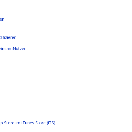
ten
ifizieren
einsamNutzen
 Store im iTunes Store (iTS)