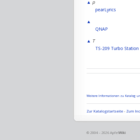
▲
p
pearLyrics
▲
QNAP
▲
T
TS-209 Turbo Statio
Weitere Informationen zu Katalog un
Zur Katalogstartseite
-
Zum Ind
© 2004 – 2026 Apfel
Wiki