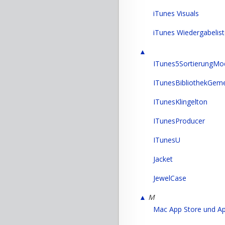
iTunes Visuals
iTunes Wiedergabelis
▲
ITunes5SortierungMod
ITunesBibliothekGem
ITunesKlingelton
ITunesProducer
ITunesU
Jacket
JewelCase
▲
M
Mac App Store und App