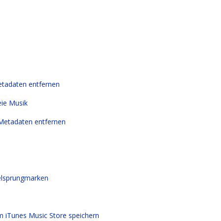
etadaten entfernen
eie Musik
 Metadaten entfernen
telsprungmarken
m iTunes Music Store speichern