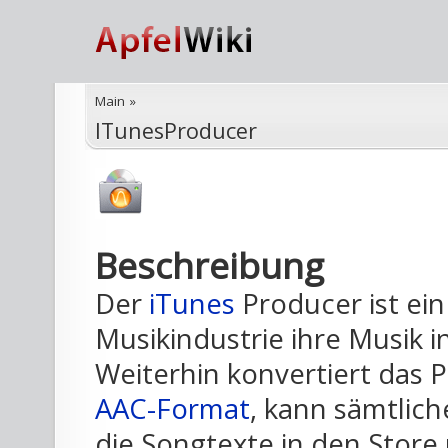
Main
»
ITunesProducer
Beschreibung
Der
iTunes
Producer ist ein
Musikindustrie ihre Musik 
Weiterhin konvertiert das 
AAC-Format
, kann sämtlic
die Songtexte in den Stor