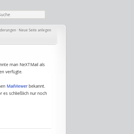
nderungen
·
Neue Seite anlegen
konnte man NeXTMail als
en verfügte.
men
MailViewer
bekannt.
 es schließlich nur noch