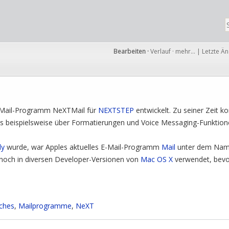
Bearbeiten
·
Verlauf
·
mehr…
|
Letzte Ä
-Mail-Programm NeXTMail für
NEXTSTEP
entwickelt. Zu seiner Zeit 
es beispielsweise über Formatierungen und Voice Messaging-Funktion
dy
wurde, war Apples aktuelles E-Mail-Programm
Mail
unter dem Na
och in diversen Developer-Versionen von
Mac OS X
verwendet, bevor
sches
,
Mailprogramme
,
NeXT