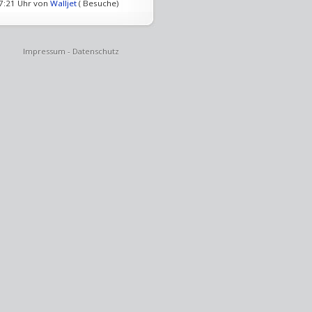
07:21 Uhr von
Walljet
( Besuche)
Impressum
-
Datenschutz