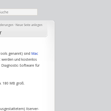
nderungen
·
Neue Seite anlegen
r
Tools genannt) sind
Mac
rt werden und kostenlos
 Diagnostic-Software für
a. 180 MB groß.
 ausgestattetem) Xserver-