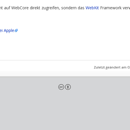
cht auf WebCore direkt zugreifen, sondern das
WebKit
Framework ver
i Apple
Zuletzt geändert am 0
cb