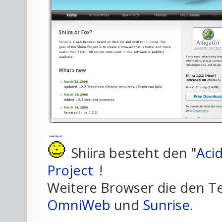
Shiira besteht den "
Aci
Project
!
Weitere Browser die den T
OmniWeb
und
Sunrise
.