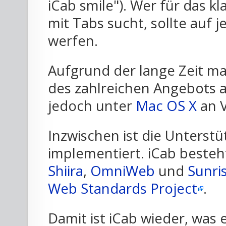
iCab smile"). Wer für das 
mit Tabs sucht, sollte auf j
werfen.
Aufgrund der lange Zeit 
des zahlreichen Angebots 
jedoch unter
Mac OS X
an V
Inzwischen ist die Unterstü
implementiert. iCab best
Shiira
,
OmniWeb
und
Sunri
Web Standards Project
.
Damit ist iCab wieder, was 