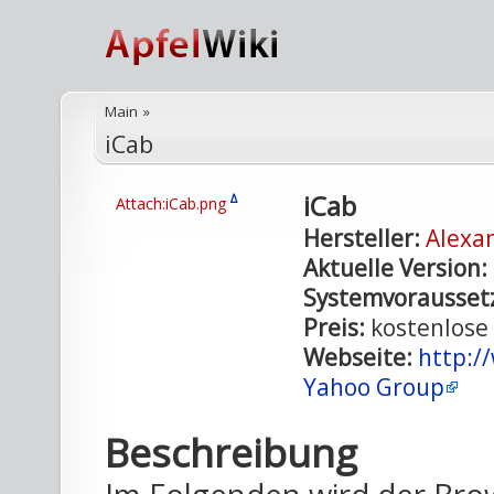
Main
»
iCab
iCab
Δ
Attach:iCab.png
Hersteller:
Alexa
Aktuelle Version:
Systemvorausset
Preis:
kostenlose 
Webseite:
http:/
Yahoo Group
Beschreibung