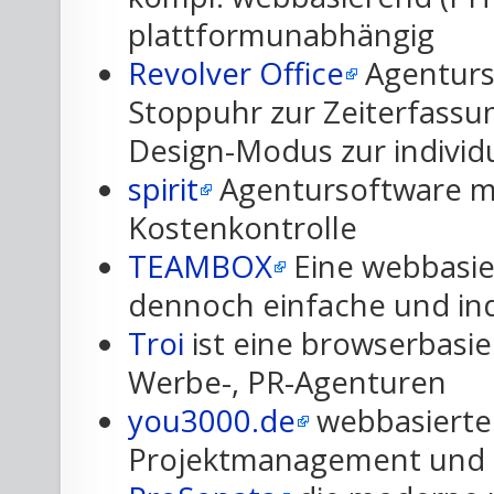
plattformunabhängig
Revolver Office
Agenturs
Stoppuhr zur Zeiterfassu
Design-Modus zur individ
spirit
Agentursoftware m
Kostenkontrolle
TEAMBOX
Eine webbasi
dennoch einfache und ind
Troi
ist eine browserbasie
Werbe-, PR-Agenturen
you3000.de
webbasierte
Projektmanagement und 