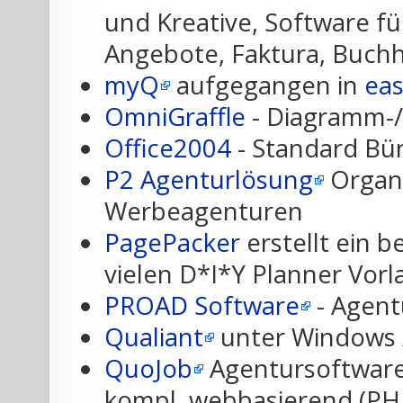
und Kreative, Software fü
Angebote, Faktura, Buch
myQ
aufgegangen in
eas
OmniGraffle
- Diagramm-
Office2004
- Standard Bü
P2 Agenturlösung
Organi
Werbeagenturen
PagePacker
erstellt ein 
vielen D*I*Y Planner Vor
PROAD Software
- Agent
Qualiant
unter Windows /
QuoJob
Agentursoftware
kompl. webbasierend (PH