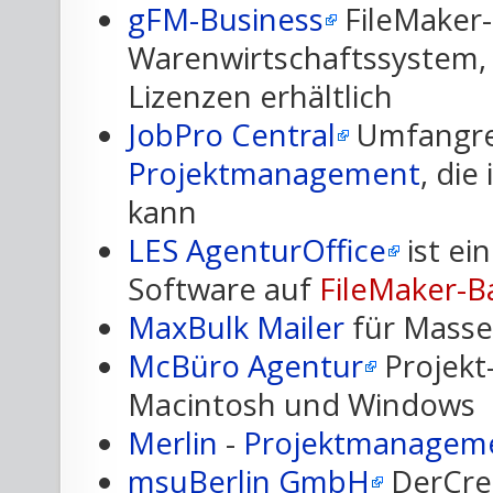
gFM-Business
FileMaker-
Warenwirtschaftssystem,
Lizenzen erhältlich
JobPro Central
Umfangre
Projektmanagement
, die
kann
LES AgenturOffice
ist ei
Software auf
FileMaker-B
MaxBulk Mailer
für Masse
McBüro Agentur
Projekt
Macintosh und Windows
Merlin
-
Projektmanagem
msuBerlin GmbH
DerCrea