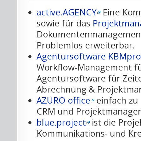
active.AGENCY
Eine Komp
sowie für das
Projektma
Dokumentenmanagement. 
Problemlos erweiterbar.
Agentursoftware KBMpro
Workflow-Management fü
Agentursoftware für Zeit
Abrechnung & Projektma
AZURO office
einfach zu
CRM und Projektmanage
blue.project
ist die Pro
Kommunikations‑ und Kre