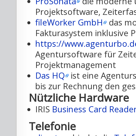
ProSonata
die moderne 
Projektsoftware, Zeiterf
fileWorker GmbH
das mo
Fakturasystem inklusive 
https://www.agenturbo.d
Agentursoftware für Zei
Projektmanagement
Das HQ
ist eine Agentur
bis zur Rechnung den ge
Nützliche Hardware
IRIS
Business Card Reade
Telefonie