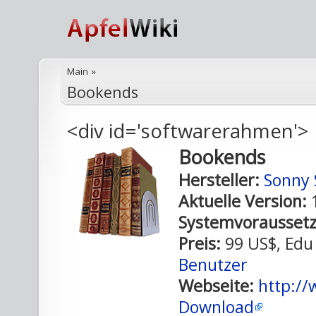
Main
»
Bookends
<div id='softwarerahmen'>
Bookends
Hersteller:
Sonny 
Aktuelle Version:
1
Systemvorausset
Preis:
99 US$, Edu 
Benutzer
Webseite:
http:/
Download