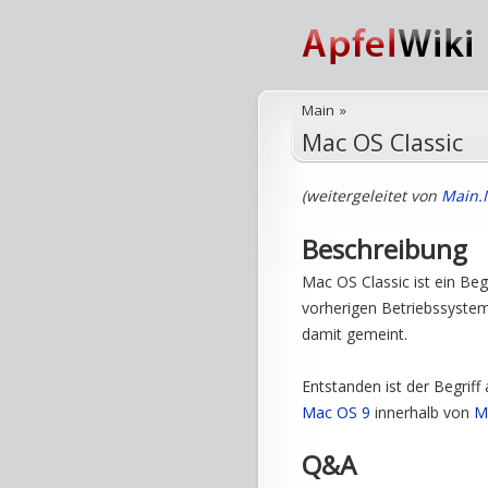
Main
»
Mac OS Classic
(weitergeleitet von
Main.
Beschreibung
Mac OS Classic ist ein Beg
vorherigen Betriebssystem
damit gemeint.
Entstanden ist der Begrif
Mac OS 9
innerhalb von
M
Q&A