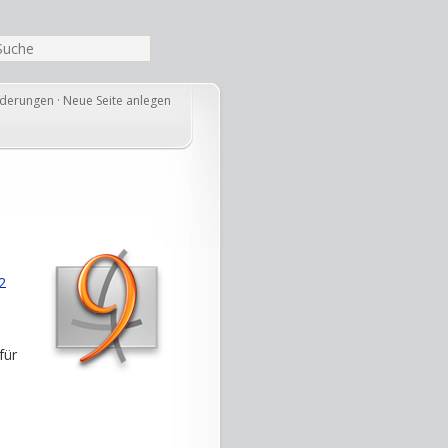
nderungen
·
Neue Seite anlegen
2
für