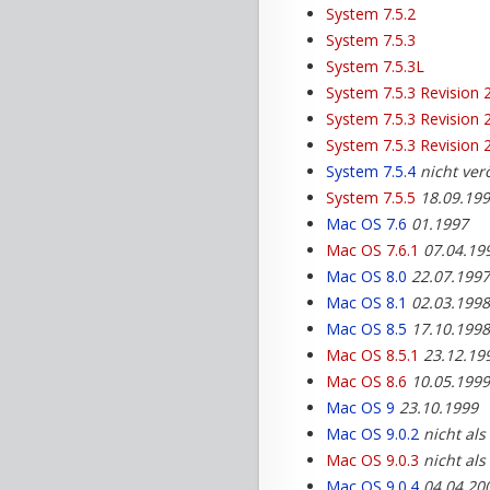
System 7.5.2
System 7.5.3
System 7.5.3L
System 7.5.3 Revision 
System 7.5.3 Revision 2
System 7.5.3 Revision 2
System 7.5.4
nicht verö
System 7.5.5
18.09.19
Mac OS 7.6
01.1997
Mac OS 7.6.1
07.04.19
Mac OS 8.0
22.07.1997
Mac OS 8.1
02.03.1998
Mac OS 8.5
17.10.1998
Mac OS 8.5.1
23.12.19
Mac OS 8.6
10.05.1999
Mac OS 9
23.10.1999
Mac OS 9.0.2
nicht als
Mac OS 9.0.3
nicht als
Mac OS 9.0.4
04.04.20