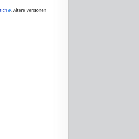
eich
. Ältere Versionen