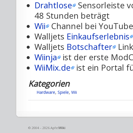
Drahtlose
Sensorleiste v
48 Stunden beträgt
Wii
Channel bei YouTube 
Walljets
Einkaufserlebnis
Walljets
Botschafter
Lin
Wiinja
ist der erste ModCh
WiiMix.de
ist ein Portal f
Kategorien
Hardware
,
Spiele
,
Wii
© 2004 – 2026 Apfel
Wiki