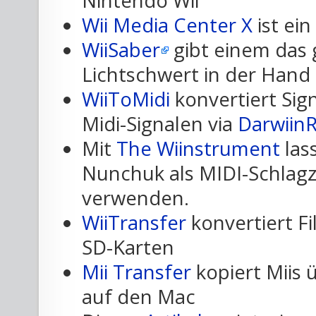
Nintendo Wii
Wii Media Center X
ist ein
WiiSaber
gibt einem das 
Lichtschwert in der Hand 
WiiToMidi
konvertiert Sig
Midi-Signalen via
Darwiin
Mit
The Wiinstrument
las
Nunchuk als MIDI-Schlagz
verwenden.
WiiTransfer
konvertiert F
SD-Karten
Mii Transfer
kopiert Miis
auf den Mac