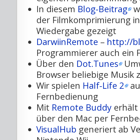
In diesem
Blog-Beitrag
we
der Filmkomprimierung i
Wiedergabe gezeigt
DarwiinRemote
–
http://b
Programmierer auch ein
Über den
Dot.Tunes
Umw
Browser beliebige Musik 
Wir spielen
Half-Life 2
au
Fernbedienung
Mit
Remote Buddy
erhält
über den Mac per Fernb
VisualHub
generiert ab Ve