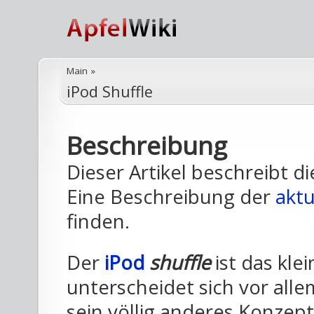
Main
»
iPod Shuffle
Beschreibung
Dieser Artikel beschreibt di
Eine Beschreibung der
aktu
finden.
Der
iPod
shuffle
ist das kle
unterscheidet sich vor al
sein völlig anderes Konzept