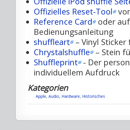
Offizielle iPod shuffle Seit
Offizielles Reset-Tool
von
Reference Card
oder auf
Bedienungsanleitung
shuffleart
– Vinyl Sticker
Chrystalshuffle
– Stein fü
Shuffleprint
- Der persona
individuellem Aufdruck
Kategorien
Apple
,
Audio
,
Hardware
,
Historisches