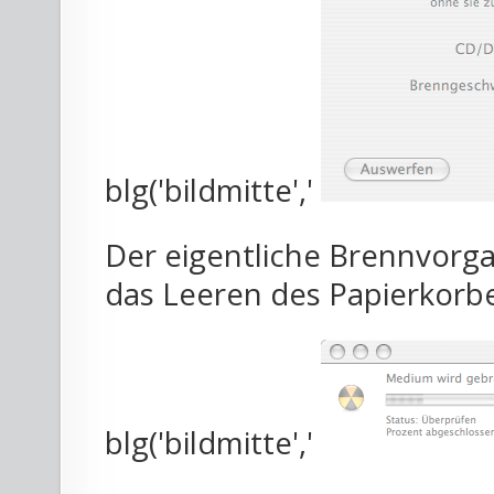
blg('bildmitte','
Der eigentliche Brennvorga
das Leeren des Papierkorbe
blg('bildmitte','