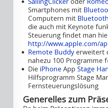
SallingClicker
oder
Rome
Smartphones mit
Bluetoo
Computern mit
Bluetoot
die auch mit Keynote funk
Steuerung findet man hie
http://www.apple.com/ap
Remote Buddy
erweitert
nahezu 100 Programme fe
Die
iPhone
App
Stage Ha
Hilfsprogramm Stage Mana
Fernsteuerungslösung
Generelles zum Präs