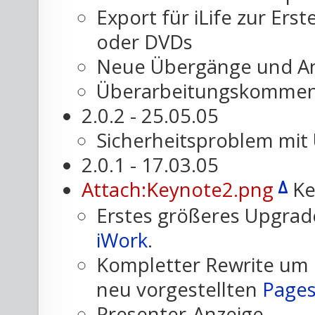
Export für iLife zur Ers
oder DVDs
Neue Übergänge und A
Überarbeitungskommen
2.0.2 - 25.05.05
Sicherheitsproblem mit
2.0.1 - 17.03.05
Δ
Attach:Keynote2.png
Ke
Erstes größeres Upgrad
iWork
.
Kompletter Rewrite um
neu vorgestellten
Page
Presenter-Anzeige