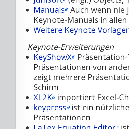
Manuals
Auch wenn nie j
Keynote-Manuals in alle
Weitere Keynote Vorlage
Keynote-Erweiterungen
KeyShowX
Präsentation-
Präsentationen von ande
zeigt mehrere Präsentati
Schirm
XL2K
importiert Excel-Ch
keypress
ist ein nützlich
Präsentationen
LaTex Equation Editor
is