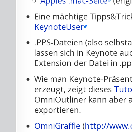
Apples .mac-Seite
(engl
Eine mächtige Tipps&Trick
KeynoteUser
.PPS-Dateien (also selbs
lassen sich in Keynote a
Extension der Datei in .
Wie man Keynote-Präsen
erzeugt, zeigt dieses
Tuto
OmniOutliner kann aber 
exportieren.
OmniGraffle
(
http://www.