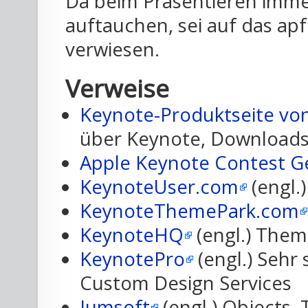
Da beim Präsentieren immer
auftauchen, sei auf das apf
verwiesen.
Verweise
Keynote-Produktseite vo
über Keynote, Downloads,
Apple Keynote Contest G
KeynoteUser.com
(engl.)
KeynoteThemePark.com
KeynoteHQ
(engl.) Theme
KeynotePro
(engl.) Sehr
Custom Design Services
Jumsoft
(engl.) Objects,